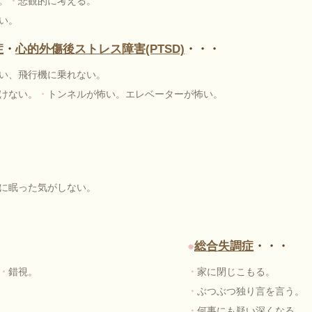
。
・
悲観的に考える。
い。
症
・
心的外傷後ストレス障害(PTSD)
・・・
い、飛行機に乗れない。
けない。
・
トンネルが怖い。エレベーターが怖い。
に眠った気がしない。
●
総合失調症
・・・
・
錯視。
・
家に閉じこもる。
・
ぶつぶつ独り言を言う。
。
・
何事にも疑い深くなる。