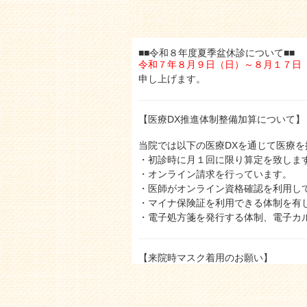
■■令和８年度夏季盆休診について■■
令和７年８月９日（日）～８月１７
日
申し上げます。
【医療DX推進体制整備加算について】
当院では以下の医療DXを通じて医療
・初診時に月１回に限り算定を致しま
・オンライン請求を行っています。
・医師がオンライン資格確認を利用し
・マイナ保険証を利用できる体制を有
・電子処方箋を発行する体制、電子カ
【来院時マスク着用のお願い】
現在、インフルエンザが大流行しており
うに努めていおります。そのため、感
後、お車でお待ちください。携帯電話