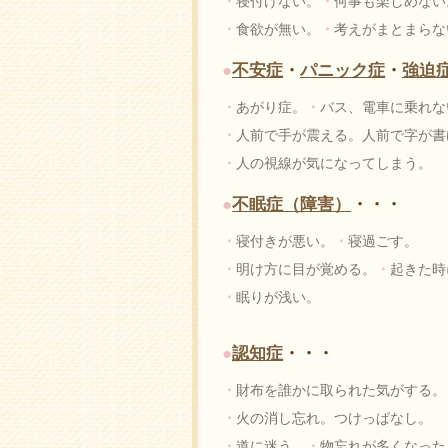
・
寝付けない。
・
何事も楽しめない
・
食欲が無い。
・
考えがまとまらな
●
不安症
・
パニック症
・
強迫
・
あがり症。
・
バス、電車に乗れな
・
人前で手が震える。人前で字が書
・
人の視線が気になってしまう。
●
不眠症（障害）
・・・
・
寝付きが悪い。
・
寝過ごす。
・
明け方に目が覚める。
・
起きた時
・
眠りが浅い。
●
認知症
・・・
・
財布を誰かに取られた気がする。
・
火の消し忘れ。つけっぱなし。
・
道に迷う。
・
物忘れが多くなった